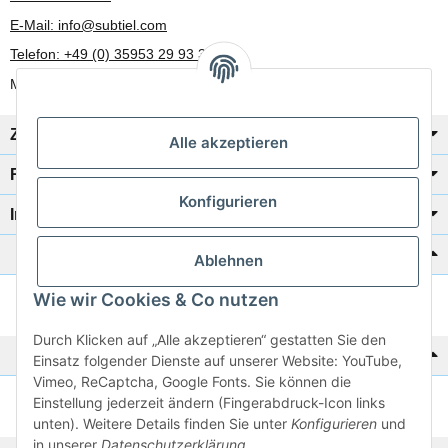
E-Mail: info@subtiel.com
Telefon: +49 (0) 35953 29 93 30
Mo-Fr: 8:00 Uhr - 17:00 Uhr
Zahlung/Versand
Alle akzeptieren
Rechtliches
Konfigurieren
Informationen
Katalog zur Hand?
Ablehnen
Wie wir Cookies & Co nutzen
Zur Schnellbestellung
Durch Klicken auf „Alle akzeptieren“ gestatten Sie den
Noch kein Katalog?
Einsatz folgender Dienste auf unserer Website: YouTube,
Vimeo, ReCaptcha, Google Fonts. Sie können die
Einstellung jederzeit ändern (Fingerabdruck-Icon links
Preisliste anschauen
unten). Weitere Details finden Sie unter
Konfigurieren
und
in unserer
Datenschutzerklärung
.