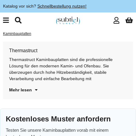
Katalog vor sich?
Schnellbestellung nutzen!
Kaminbauplatten
Thermastruct
Thermastruct Kaminbauplatten sind die professionelle
Handwerkzeugen. Dank ihres geringen Gewichts und ihrer
Lösung für den modernen Kamin- und Ofenbau. Sie
wärmespeichernden Eigenschaften eignen sie sich ideal für
überzeugen durch hohe Hitzebeständigkeit, stabile
Kaminverkleidungen, Heizkammern und individuelle
Verarbeitung und einfache Bearbeitung mit
Of
Mehr lesen
Kostenloses Muster anfordern
Testen Sie unsere Kaminbauplatten vorab mit einem