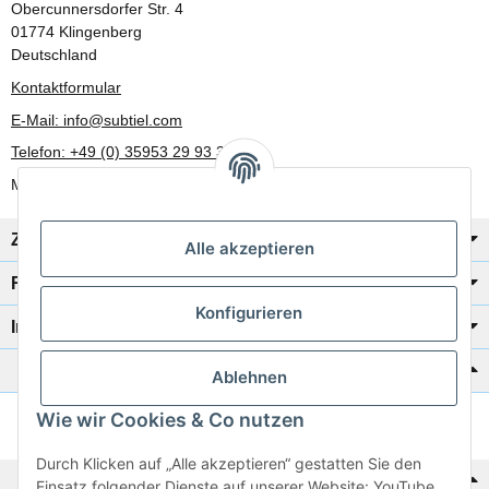
Obercunnersdorfer Str. 4
01774 Klingenberg
Deutschland
Kontaktformular
E-Mail: info@subtiel.com
Telefon: +49 (0) 35953 29 93 30
Mo-Fr: 8:00 Uhr - 17:00 Uhr
Zahlung/Versand
Alle akzeptieren
Rechtliches
Konfigurieren
Informationen
Katalog zur Hand?
Ablehnen
Wie wir Cookies & Co nutzen
Zur Schnellbestellung
Durch Klicken auf „Alle akzeptieren“ gestatten Sie den
Noch kein Katalog?
Einsatz folgender Dienste auf unserer Website: YouTube,