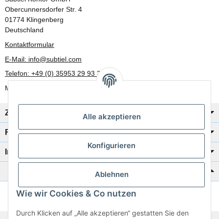
Obercunnersdorfer Str. 4
01774 Klingenberg
Deutschland
Kontaktformular
E-Mail: info@subtiel.com
Telefon: +49 (0) 35953 29 93 30
Mo-Fr: 8:00 Uhr - 17:00 Uhr
Zahlung/Versand
Alle akzeptieren
Rechtliches
Konfigurieren
Informationen
Katalog zur Hand?
Ablehnen
Wie wir Cookies & Co nutzen
Zur Schnellbestellung
Durch Klicken auf „Alle akzeptieren“ gestatten Sie den