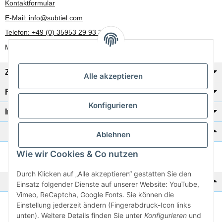
Kontaktformular
E-Mail: info@subtiel.com
Telefon: +49 (0) 35953 29 93 30
Mo-Fr: 8:00 Uhr - 17:00 Uhr
Zahlung/Versand
Alle akzeptieren
Rechtliches
Konfigurieren
Informationen
Katalog zur Hand?
Ablehnen
Wie wir Cookies & Co nutzen
Zur Schnellbestellung
Durch Klicken auf „Alle akzeptieren“ gestatten Sie den
Noch kein Katalog?
Einsatz folgender Dienste auf unserer Website: YouTube,
Vimeo, ReCaptcha, Google Fonts. Sie können die
Einstellung jederzeit ändern (Fingerabdruck-Icon links
Preisliste anschauen
unten). Weitere Details finden Sie unter
Konfigurieren
und