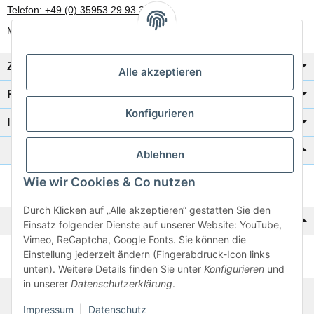
Telefon: +49 (0) 35953 29 93 30
Mo-Fr: 8:00 Uhr - 17:00 Uhr
Zahlung/Versand
Alle akzeptieren
Rechtliches
Konfigurieren
Informationen
Katalog zur Hand?
Ablehnen
Wie wir Cookies & Co nutzen
Zur Schnellbestellung
Durch Klicken auf „Alle akzeptieren“ gestatten Sie den
Noch kein Katalog?
Einsatz folgender Dienste auf unserer Website: YouTube,
Vimeo, ReCaptcha, Google Fonts. Sie können die
Einstellung jederzeit ändern (Fingerabdruck-Icon links
Preisliste anschauen
unten). Weitere Details finden Sie unter
Konfigurieren
und
in unserer
Datenschutzerklärung
.
© 2026 subtiel-shop.de
Impressum
|
Datenschutz