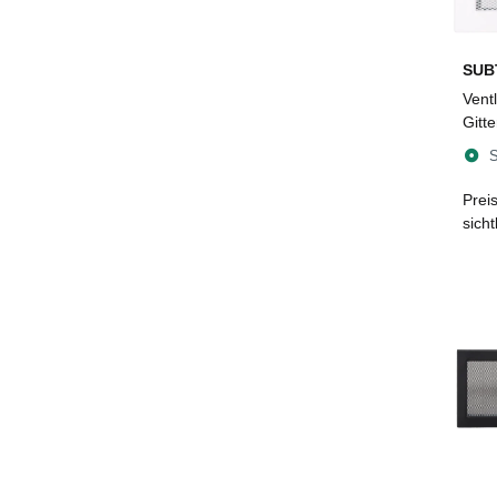
SUB
Ventl
Gitt
mm, 
S
Prei
sich