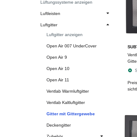
Lüftungssysteme anzeigen
Luftleisten
Luftgitter
Luftgitter anzeigen
Open Air 007 UnderCover
SUB
Ventl
Open Air 9
Gitt
mm, 
Open Air 10
S
Open Air 11
Prei
sich
Ventlab Warmluftgitter
Ventlab Kaltluftgitter
Gitter mit Gittergewebe
Deckengitter
Zubehör