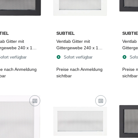
TIEL
SUBTIEL
SUBTIE
ab Gitter mit
Ventlab Gitter mit
Ventlab 
ergewebe 240 x 170
Gittergewebe 240 x 170
Gitterg
schwarz
mm, weiß
mm, sc
ofort verfügbar
Sofort verfügbar
Sofo
se nach Anmeldung
Preise nach Anmeldung
Preise 
tbar
sichtbar
sichtbar