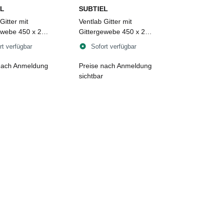
L
SUBTIEL
Gitter mit
Ventlab Gitter mit
ewebe 450 x 220
Gittergewebe 450 x 220
hwarz
mm, weiß
rt verfügbar
Sofort verfügbar
nach Anmeldung
Preise nach Anmeldung
sichtbar