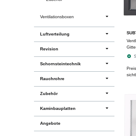
Ventilationsboxen
SUB
Luftverteilung
Ventl
Gitt
Revision
mm, 
S
Schornsteintechnik
Prei
sich
Rauchrohre
Zubehör
Kaminbauplatten
Angebote