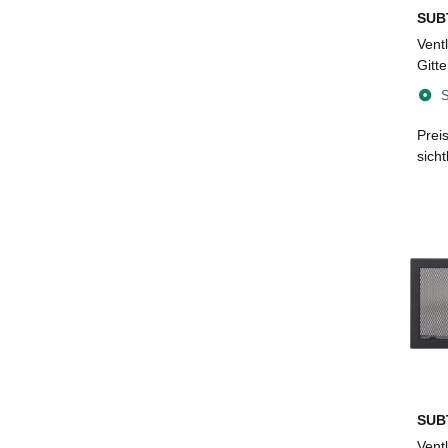
SUB
Ventl
Gitt
mm, 
S
Prei
sich
SUB
Ventl