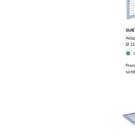
SUB
Adap
Ø 15
1
S
Prei
sich