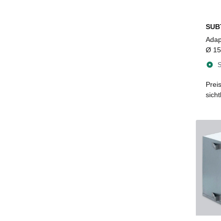
SUB
Adap
Ø 15
3
S
Prei
sich