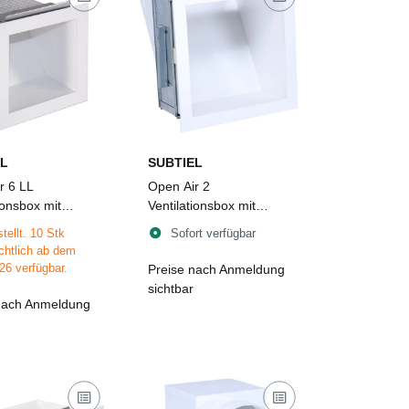
L
SUBTIEL
r 6 LL
Open Air 2
ionsbox mit
Ventilationsbox mit
lech, mit
Luftleitblech, 260 x 260
tellt. 10 Stk
Sofort verfügbar
tter, 170 x 170
mm, weiß
chtlich ab dem
iß
26 verfügbar.
Preise nach Anmeldung
sichtbar
nach Anmeldung