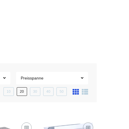
Preisspanne
10
20
30
40
50