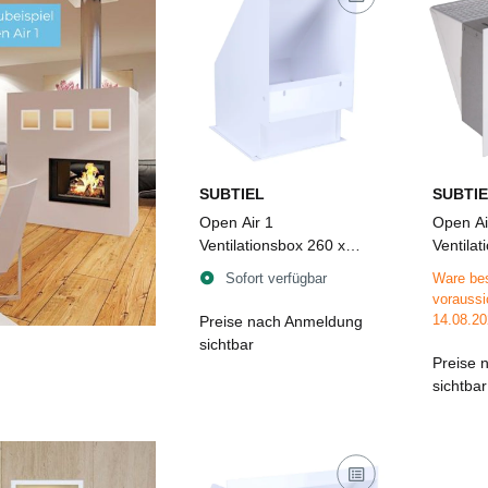
SUBTIEL
SUBTIE
Open Air 1
Open Ai
Ventilationsbox 260 x
Ventilat
260 mm, weiß
Luftleitb
Sofort verfügbar
Ware bes
Schutzgi
voraussi
mm, we
14.08.20
Preise nach Anmeldung
sichtbar
Preise 
sichtbar