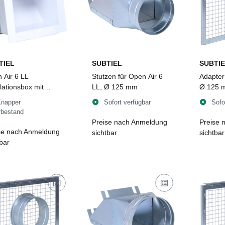
TIEL
SUBTIEL
SUBTIE
 Air 6 LL
Stutzen für Open Air 6
Adapter
ilationsbox mit
LL, Ø 125 mm
Ø 125 m
eitblech, ohne
1
Knapper
Sofort verfügbar
Sofo
 170 x 170 mm,
rbestand
Preise nach Anmeldung
Preise 
se nach Anmeldung
sichtbar
sichtbar
tbar