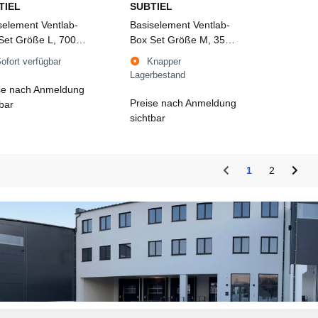
TIEL
SUBTIEL
selement Ventlab-
Basiselement Ventlab-
Set Größe L, 700 x
Box Set Größe M, 350 x
x 213 mm
350 x 213 mm
ofort verfügbar
Knapper
Lagerbestand
se nach Anmeldung
Preise nach Anmeldung
tbar
sichtbar
1
2