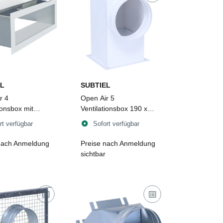
L
SUBTIEL
r 4
Open Air 5
ionsbox mit
Ventilationsbox 190 x
blech, 400 x 150
170 mm, weiß
rt verfügbar
Sofort verfügbar
iß
nach Anmeldung
Preise nach Anmeldung
sichtbar