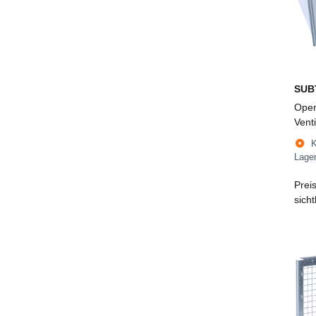
SUB
Open
Vent
Luftl
Gaze
Lage
weiß
Prei
sich