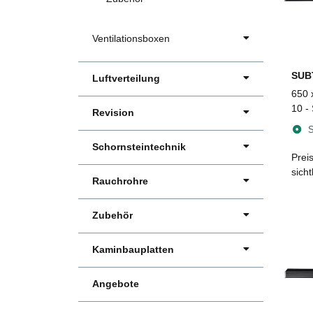
Ventilationsboxen
SUB
Luftverteilung
650 
10 -
Revision
Luftg
S
Schornsteintechnik
Prei
sich
Rauchrohre
Zubehör
Kaminbauplatten
Angebote