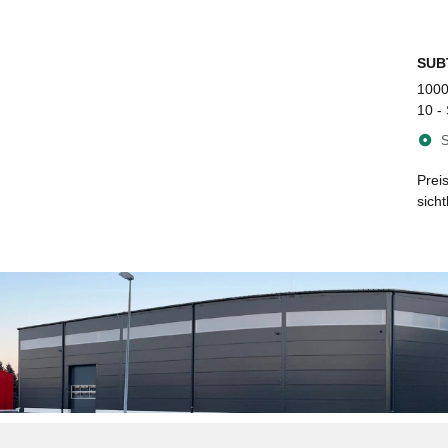
SUB
1000
10 -
Luftg
S
Edel
Prei
sich