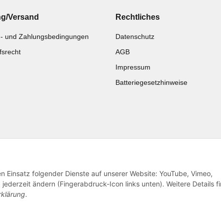
ng/Versand
Rechtliches
- und Zahlungsbedingungen
Datenschutz
fsrecht
AGB
Impressum
Batteriegesetzhinweise
Katalog zur Hand?
Noch kein Katalog?
Zur Schnellbestellung
Preisliste anschauen
den Einsatz folgender Dienste auf unserer Website: YouTube, Vimeo,
jederzeit ändern (Fingerabdruck-Icon links unten). Weitere Details f
rklärung
.
© 2026 subtiel-shop.de