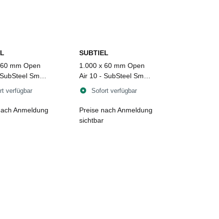
L
SUBTIEL
x 60 mm Open
1.000 x 60 mm Open
 SubSteel Small
Air 10 - SubSteel Small
er, schwarz
Luftgitter, weiß
rt verfügbar
Sofort verfügbar
nach Anmeldung
Preise nach Anmeldung
sichtbar