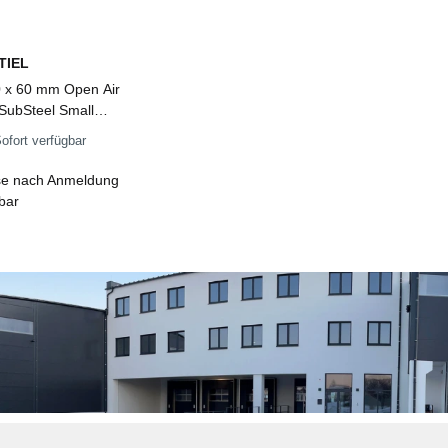
TIEL
 x 60 mm Open Air
 SubSteel Small
itter, schwarz mit
ofort verfügbar
stahlfront
se nach Anmeldung
tbar