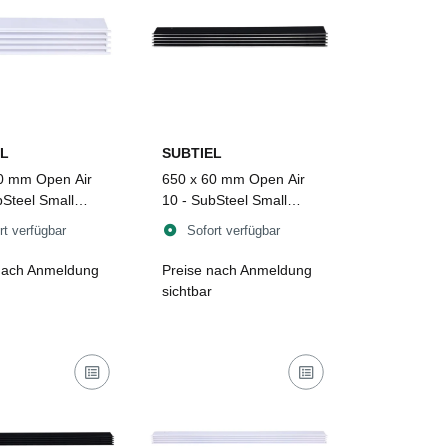
L
SUBTIEL
0 mm Open Air
650 x 60 mm Open Air
bSteel Small
10 - SubSteel Small
er, weiß
Luftgitter, schwarz mit
rt verfügbar
Sofort verfügbar
Edelstahlfront
nach Anmeldung
Preise nach Anmeldung
sichtbar