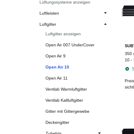
Lüftungssysteme anzeigen
Luftleisten
Luftgitter
Luftgitter anzeigen
Open Air 007 UnderCover
SUB
350 
Open Air 9
10 -
Luftg
Open Air 10
S
Edel
Open Air 11
Prei
sich
Ventlab Warmluftgitter
Ventlab Kaltluftgitter
Gitter mit Gittergewebe
Deckengitter
Zubehör