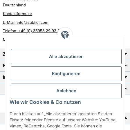
Deutschland
Kontaktformular
E-Mail: info@subtiel.com
Telefon: +49 (0) 35953 29 93 30
Mo-Fr: 8:00 Uhr - 17:00 Uhr
Zahlung/Versand
Alle akzeptieren
Rechtliches
Konfigurieren
Informationen
Katalog zur Hand?
Ablehnen
Wie wir Cookies & Co nutzen
Zur Schnellbestellung
Durch Klicken auf „Alle akzeptieren“ gestatten Sie den
Noch kein Katalog?
Einsatz folgender Dienste auf unserer Website: YouTube,
Vimeo, ReCaptcha, Google Fonts. Sie können die