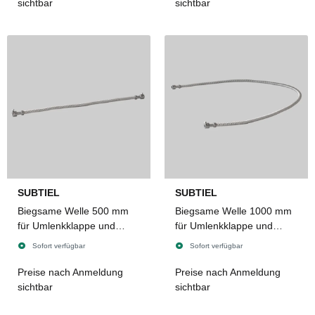
2 mm
Senotherm 2 mm
sichtbar
sichtbar
SUBTIEL
SUBTIEL
Biegsame Welle 500 mm
Biegsame Welle 1000 mm
für Umlenkklappe und
für Umlenkklappe und
Stellhebel mit zweimal 8 x
Stellhebel mit zweimal 8 x
Sofort verfügbar
Sofort verfügbar
8 mm Innenvierkant
8 mm Innenvierkant
Preise nach Anmeldung
Preise nach Anmeldung
sichtbar
sichtbar