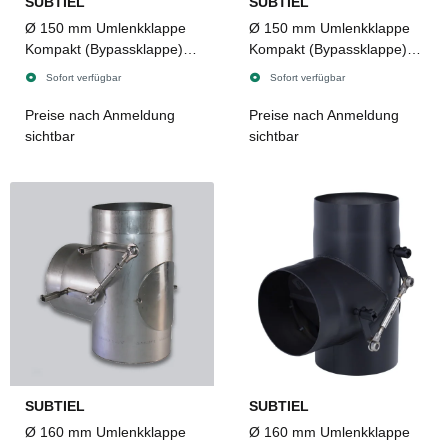
SUBTIEL
SUBTIEL
Ø 150 mm Umlenkklappe
Ø 150 mm Umlenkklappe
Kompakt (Bypassklappe)
Kompakt (Bypassklappe)
mit Revisionstür, 8 x 8 mm
mit Revisionstür, 8 x 8 mm
Sofort verfügbar
Sofort verfügbar
Innenvierkant,
Innenvierkant,
dichtschließend, Edelstahl
dichtschließend,
Preise nach Anmeldung
Preise nach Anmeldung
2 mm
Senotherm 2 mm
sichtbar
sichtbar
SUBTIEL
SUBTIEL
Ø 160 mm Umlenkklappe
Ø 160 mm Umlenkklappe