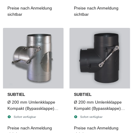
Innenvierkant,
Innenvierkant,
dichtschließend, Edelstahl
dichtschließend,
Preise nach Anmeldung
Preise nach Anmeldung
2 mm
Senotherm 2 mm
sichtbar
sichtbar
SUBTIEL
SUBTIEL
Ø 200 mm Umlenkklappe
Ø 200 mm Umlenkklappe
Kompakt (Bypassklappe)
Kompakt (Bypassklappe)
mit Revisionstür, 8 x 8 mm
mit Revisionstür, 8 x 8 mm
Sofort verfügbar
Sofort verfügbar
Innenvierkant,
Innenvierkant,
dichtschließend, Edelstahl
dichtschließend,
Preise nach Anmeldung
Preise nach Anmeldung