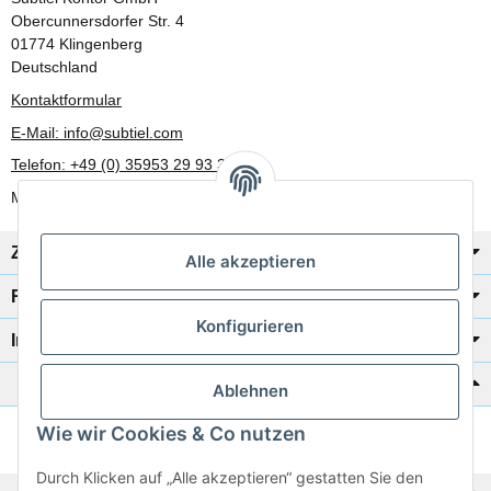
Obercunnersdorfer Str. 4
01774 Klingenberg
Deutschland
Kontaktformular
E-Mail: info@subtiel.com
Telefon: +49 (0) 35953 29 93 30
Mo-Fr: 8:00 Uhr - 17:00 Uhr
Zahlung/Versand
Alle akzeptieren
Rechtliches
Konfigurieren
Informationen
Katalog zur Hand?
Ablehnen
Wie wir Cookies & Co nutzen
Zur Schnellbestellung
Durch Klicken auf „Alle akzeptieren“ gestatten Sie den