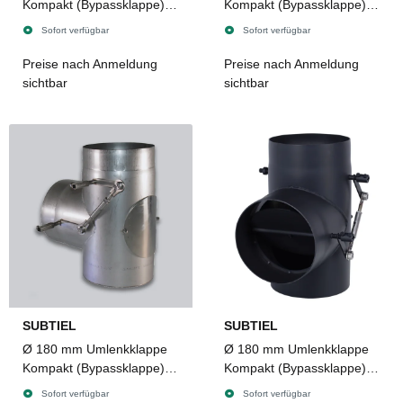
Kompakt (Bypassklappe)
Kompakt (Bypassklappe)
mit Revisionstür, 8 x 8 mm
mit Revisionstür, 8 x 8 mm
Sofort verfügbar
Sofort verfügbar
Innenvierkant,
Innenvierkant,
dichtschließend, Edelstahl
dichtschließend,
Preise nach Anmeldung
Preise nach Anmeldung
2 mm
Senotherm 2 mm
sichtbar
sichtbar
SUBTIEL
SUBTIEL
Ø 180 mm Umlenkklappe
Ø 180 mm Umlenkklappe
Kompakt (Bypassklappe)
Kompakt (Bypassklappe)
mit Revisionstür, 8 x 8 mm
mit Revisionstür, 8 x 8 mm
Sofort verfügbar
Sofort verfügbar