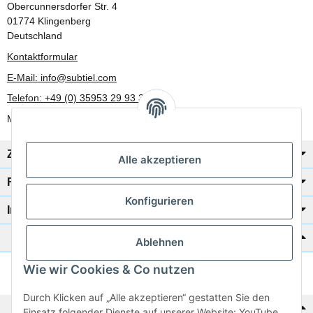
Obercunnersdorfer Str. 4
01774 Klingenberg
Deutschland
Kontaktformular
E-Mail: info@subtiel.com
Telefon: +49 (0) 35953 29 93 30
Mo-Fr: 8:00 Uhr - 17:00 Uhr
Zahlung/Versand
Alle akzeptieren
Rechtliches
Konfigurieren
Informationen
Katalog zur Hand?
Ablehnen
Wie wir Cookies & Co nutzen
Zur Schnellbestellung
Durch Klicken auf „Alle akzeptieren“ gestatten Sie den
Noch kein Katalog?
Einsatz folgender Dienste auf unserer Website: YouTube,