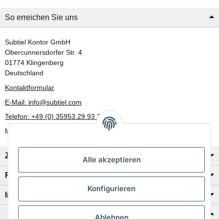
So erreichen Sie uns
Subtiel Kontor GmbH
Obercunnersdorfer Str. 4
01774 Klingenberg
Deutschland
Kontaktformular
E-Mail: info@subtiel.com
Telefon: +49 (0) 35953 29 93 30
Mo-Fr: 8:00 Uhr - 17:00 Uhr
Zahlung/Versand
Alle akzeptieren
Rechtliches
Konfigurieren
Informationen
Katalog zur Hand?
Ablehnen