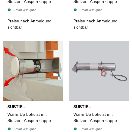
Stutzen, Absperrklappe mit
Stutzen, Absperrklappe mit
Bowdenzug,
Bowdenzug,
Sofort verfügbar
Sofort verfügbar
Edelstahlabdeckung mit
Edelstahlabdeckung mit
integriertem
integriertem
Preise nach Anmeldung
Preise nach Anmeldung
Insektenschutzgitter, Ø 125
Insektenschutzgitter, Ø 150
sichtbar
sichtbar
/ 150 mm
/ 180 mm
SUBTIEL
SUBTIEL
Warm-Up beheizt mit
Warm-Up beheizt mit
Stutzen, Absperrklappe mit
Stutzen, Absperrklappe mit
Bowdenzug,
Vierkantanschluss 8 x 8
Sofort verfügbar
Sofort verfügbar