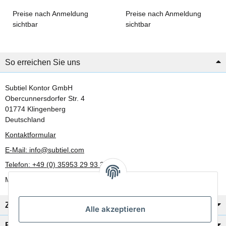
Edelstahlabdeckung mit
mm, Edelstahlabdeckung
integriertem
mit integriertem
Preise nach Anmeldung
Preise nach Anmeldung
Insektenschutzgitter, Ø 80 /
Insektenschutzgitter, Ø 150
sichtbar
sichtbar
100 mm
/ 180 mm
So erreichen Sie uns
Subtiel Kontor GmbH
Obercunnersdorfer Str. 4
01774 Klingenberg
Deutschland
Kontaktformular
E-Mail: info@subtiel.com
Telefon: +49 (0) 35953 29 93 30
Mo-Fr: 8:00 Uhr - 17:00 Uhr
Zahlung/Versand
Alle akzeptieren
Rechtliches