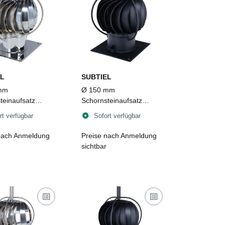
L
SUBTIEL
mm
Ø 150 mm
teinaufsatz
Schornsteinaufsatz
ent TUZ 1
Turbowent TUZ 1
rt verfügbar
Sofort verfügbar
pbar mit
aufklappbar mit
atte, Edelstahl
Bodenplatte, Edelstahl,
nach Anmeldung
Preise nach Anmeldung
schwarz
sichtbar