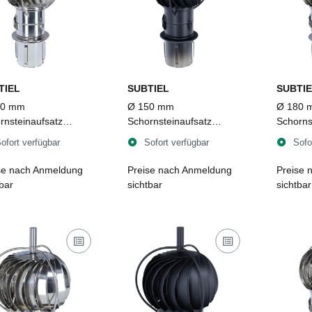
TIEL
SUBTIEL
SUBTIE
50 mm
Ø 150 mm
Ø 180 
rnsteinaufsatz
Schornsteinaufsatz
Schorns
owent TUZ 2
Turbowent TUZ 2
Turbow
ofort verfügbar
Sofort verfügbar
Sofo
lappbar zum
aufklappbar zum
aufklap
tecken, Edelstahl
Einstecken, Edelstahl,
Einsteck
se nach Anmeldung
Preise nach Anmeldung
Preise 
schwarz
tbar
sichtbar
sichtbar