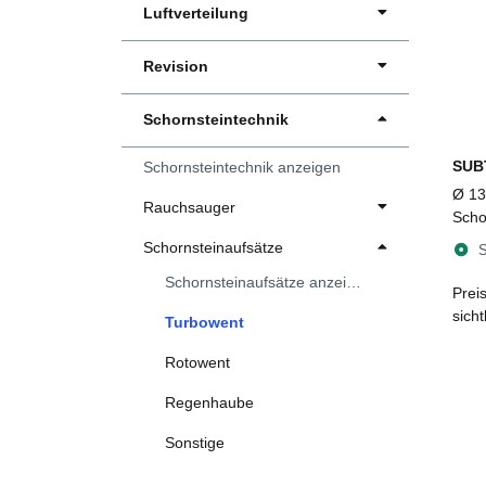
Luftverteilung
Revision
Schornsteintechnik
SUB
Schornsteintechnik anzeigen
Ø 1
Rauchsauger
Scho
Turb
Schornsteinaufsätze
S
aufk
Schornsteinaufsätze anzeigen
Eins
Prei
sich
Turbowent
Rotowent
Regenhaube
Sonstige