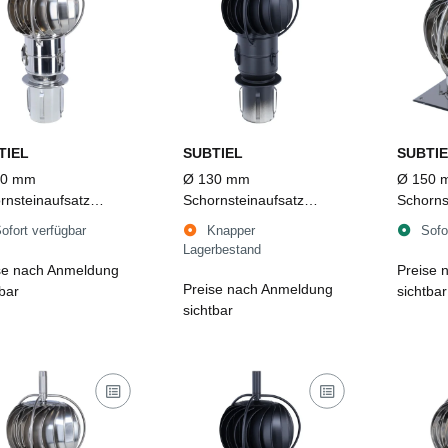
TIEL
SUBTIEL
SUBTIE
30 mm
Ø 130 mm
Ø 150 
rnsteinaufsatz
Schornsteinaufsatz
Schorns
owent TUZ 2
Turbowent TUZ 2
Turbow
ofort verfügbar
Knapper
Sofo
lappbar zum
aufklappbar zum
aufklap
Lagerbestand
tecken, Edelstahl
Einstecken, Edelstahl,
Bodenpl
se nach Anmeldung
Preise 
schwarz
Preise nach Anmeldung
tbar
sichtbar
sichtbar