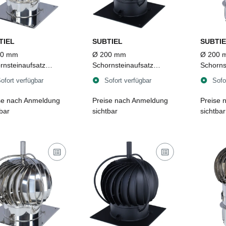
TIEL
SUBTIEL
SUBTIE
00 mm
Ø 200 mm
Ø 200 
rnsteinaufsatz
Schornsteinaufsatz
Schorns
owent TUZ 1
Turbowent TUZ 1
Turbow
ofort verfügbar
Sofort verfügbar
Sofo
lappbar mit
aufklappbar mit
aufklap
nplatte, Edelstahl
Bodenplatte, Edelstahl,
Einsteck
se nach Anmeldung
Preise nach Anmeldung
Preise 
schwarz
tbar
sichtbar
sichtbar