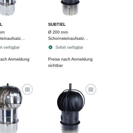
L
SUBTIEL
mm
Ø 200 mm
teinaufsatz
Schornsteinaufsatz
ent TUZ 2
Turbowent TUZ 2
rt verfügbar
Sofort verfügbar
pbar zum
aufklappbar zum
en, Edelstahl
Einstecken, Edelstahl,
nach Anmeldung
Preise nach Anmeldung
schwarz
sichtbar