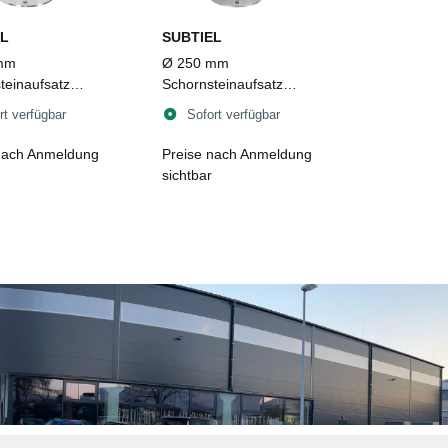
L
SUBTIEL
mm
Ø 250 mm
teinaufsatz
Schornsteinaufsatz
ent TUZ 2
Turbowent TUZ 2
rt verfügbar
Sofort verfügbar
pbar zum
aufklappbar zum
en, Edelstahl
Einstecken, Edelstahl,
nach Anmeldung
Preise nach Anmeldung
schwarz
sichtbar