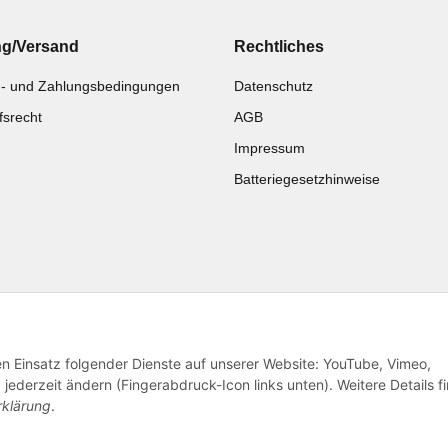
ng/Versand
Rechtliches
- und Zahlungsbedingungen
Datenschutz
fsrecht
AGB
Impressum
Batteriegesetzhinweise
Katalog zur Hand?
Noch kein Katalog?
Zur Schnellbestellung
Preisliste anschauen
den Einsatz folgender Dienste auf unserer Website: YouTube, Vimeo,
jederzeit ändern (Fingerabdruck-Icon links unten). Weitere Details f
rklärung
.
© 2026 subtiel-shop.de