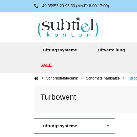
+49 35953 29 93 30 (Mo-Fr 8-00-17:00)
Lüftungssysteme
Luftverteilung
SALE
Schornsteintechnik
Schornsteinaufsätze
Turb
Turbowent
Lüftungssysteme