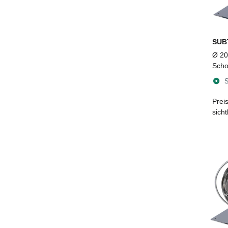
SUB
Ø 2
Scho
Turb
S
aufk
Bode
Prei
sich