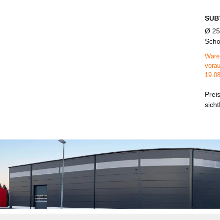
SUB
Ø 2
Scho
Turb
Ware 
aufk
vorau
Bode
19.08
Prei
sich