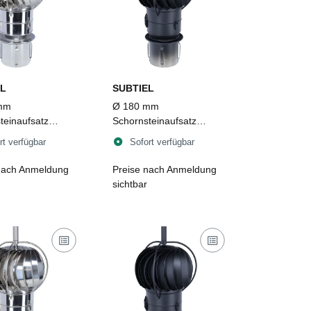
L
SUBTIEL
mm
Ø 180 mm
teinaufsatz
Schornsteinaufsatz
ent TUZ 2
Turbowent TUZ 2
rt verfügbar
Sofort verfügbar
pbar zum
aufklappbar zum
en, Edelstahl
Einstecken, Edelstahl,
nach Anmeldung
Preise nach Anmeldung
schwarz
sichtbar