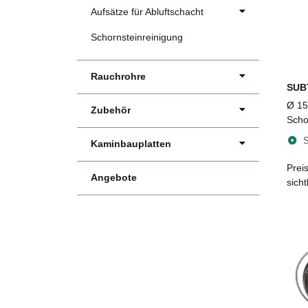
Aufsätze für Abluftschacht
Schornsteinreinigung
Rauchrohre
SUB
Ø 1
Zubehör
Scho
Turb
S
Kaminbauplatten
aufk
Eins
Prei
Angebote
sich