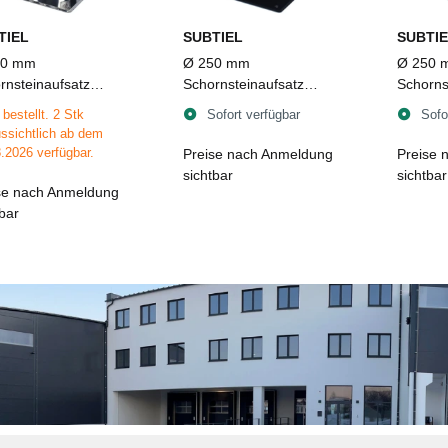
TIEL
SUBTIEL
SUBTIE
50 mm
Ø 250 mm
Ø 250 
rnsteinaufsatz
Schornsteinaufsatz
Schorns
owent TUZ 1
Turbowent TUZ 1
Turbow
bestellt. 2 Stk
Sofort verfügbar
Sofo
lappbar mit
aufklappbar mit
aufklap
ssichtlich ab dem
nplatte, Edelstahl
Bodenplatte, Edelstahl,
Einsteck
.2026 verfügbar.
Preise nach Anmeldung
Preise 
schwarz
sichtbar
sichtbar
se nach Anmeldung
tbar