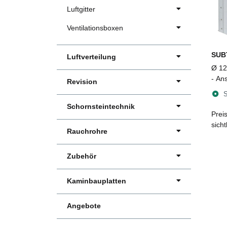
Luftgitter
Ventilationsboxen
SUB
Luftverteilung
Ø 12
- An
Revision
Air 
S
Schornsteintechnik
Prei
sich
Rauchrohre
Zubehör
Kaminbauplatten
Angebote