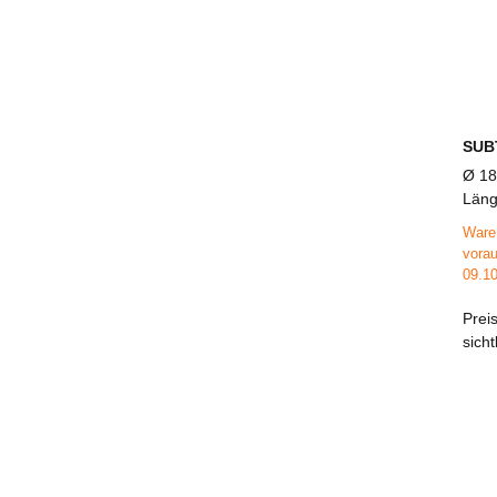
SUB
Ø 18
Läng
Ware 
vorau
09.10
Prei
sich