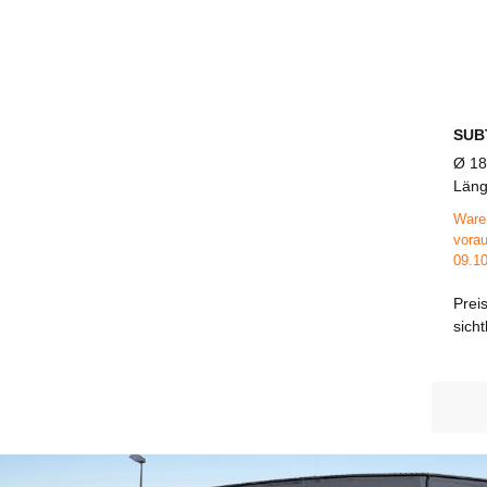
SUB
Ø 18
Läng
25 
Ware 
vorau
09.10
Prei
sich