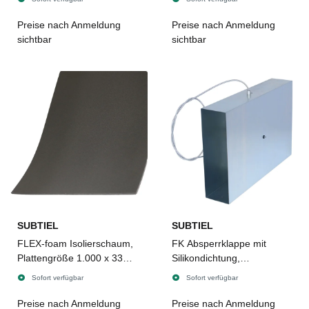
Preise nach Anmeldung
Preise nach Anmeldung
sichtbar
sichtbar
SUBTIEL
SUBTIEL
FLEX-foam Isolierschaum,
FK Absperrklappe mit
Plattengröße 1.000 x 330 x
Silikondichtung,
4 mm, selbstklebend
Biegewelle/Bowdenzug und
Sofort verfügbar
Sofort verfügbar
Edelstahlknopf, 300 x 90
mm
Preise nach Anmeldung
Preise nach Anmeldung