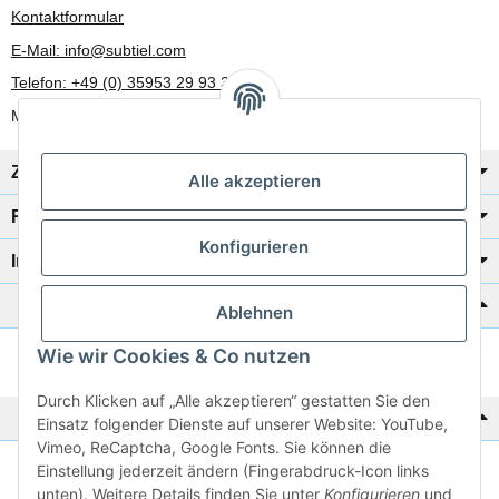
Kontaktformular
E-Mail: info@subtiel.com
Telefon: +49 (0) 35953 29 93 30
Mo-Fr: 8:00 Uhr - 17:00 Uhr
Zahlung/Versand
Alle akzeptieren
Rechtliches
Konfigurieren
Informationen
Katalog zur Hand?
Ablehnen
Wie wir Cookies & Co nutzen
Zur Schnellbestellung
Durch Klicken auf „Alle akzeptieren“ gestatten Sie den
Noch kein Katalog?
Einsatz folgender Dienste auf unserer Website: YouTube,
Vimeo, ReCaptcha, Google Fonts. Sie können die
Einstellung jederzeit ändern (Fingerabdruck-Icon links
Preisliste anschauen
unten). Weitere Details finden Sie unter
Konfigurieren
und