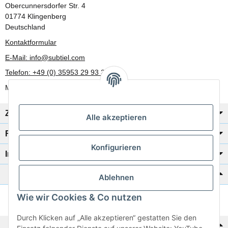
Obercunnersdorfer Str. 4
01774 Klingenberg
Deutschland
Kontaktformular
E-Mail: info@subtiel.com
Telefon: +49 (0) 35953 29 93 30
Mo-Fr: 8:00 Uhr - 17:00 Uhr
Zahlung/Versand
Alle akzeptieren
Rechtliches
Konfigurieren
Informationen
Katalog zur Hand?
Ablehnen
Wie wir Cookies & Co nutzen
Zur Schnellbestellung
Durch Klicken auf „Alle akzeptieren“ gestatten Sie den
Noch kein Katalog?