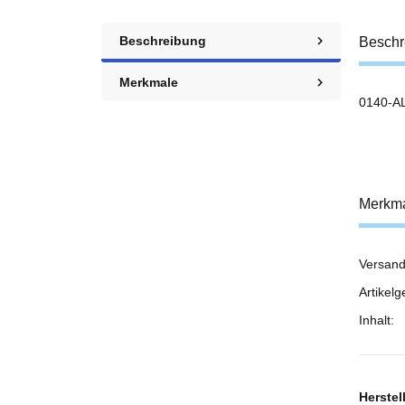
Beschreibung
Beschr
Merkmale
0140-AL
Merkm
Versand
Prod
Wert
Artikelg
Inhalt:
Herstel