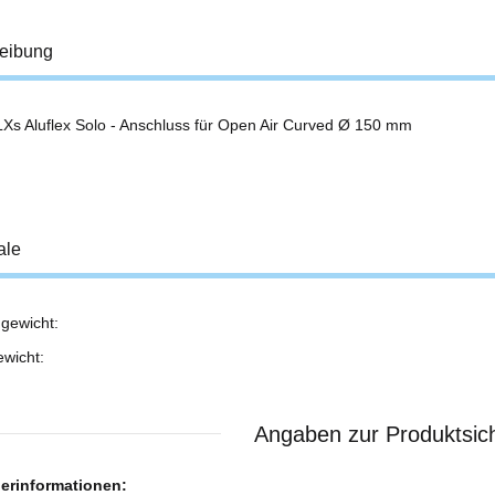
eibung
Xs Aluflex Solo - Anschluss für Open Air Curved Ø 150 mm
ale
gewicht:
ukteigenschaft
ewicht:
Angaben zur Produktsich
lerinformationen: