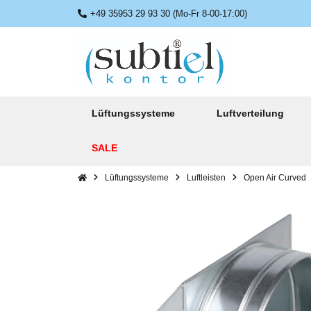
+49 35953 29 93 30 (Mo-Fr 8-00-17:00)
Lüftungssysteme
Luftverteilung
SALE
Lüftungssysteme
Luftleisten
Open Air Curved