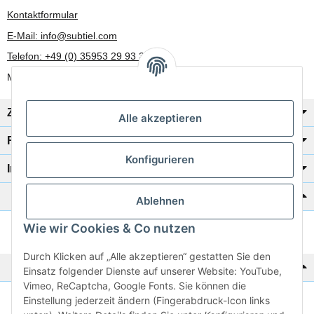
Kontaktformular
E-Mail: info@subtiel.com
Telefon: +49 (0) 35953 29 93 30
Mo-Fr: 8:00 Uhr - 17:00 Uhr
Zahlung/Versand
Alle akzeptieren
Rechtliches
Konfigurieren
Informationen
Katalog zur Hand?
Ablehnen
Wie wir Cookies & Co nutzen
Zur Schnellbestellung
Durch Klicken auf „Alle akzeptieren“ gestatten Sie den
Noch kein Katalog?
Einsatz folgender Dienste auf unserer Website: YouTube,
Vimeo, ReCaptcha, Google Fonts. Sie können die
Einstellung jederzeit ändern (Fingerabdruck-Icon links
Preisliste anschauen