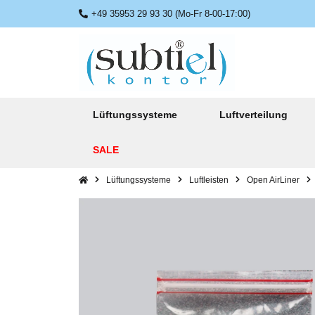
+49 35953 29 93 30 (Mo-Fr 8-00-17:00)
Lüftungssysteme
Luftverteilung
SALE
Lüftungssysteme
Luftleisten
Open AirLiner