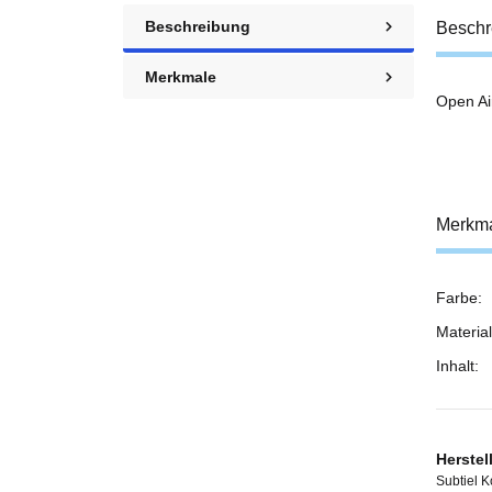
Beschreibung
Beschr
Merkmale
Open Ai
Merkm
Farbe:
Prod
Wert
Material
Inhalt:
Herstel
Subtiel 