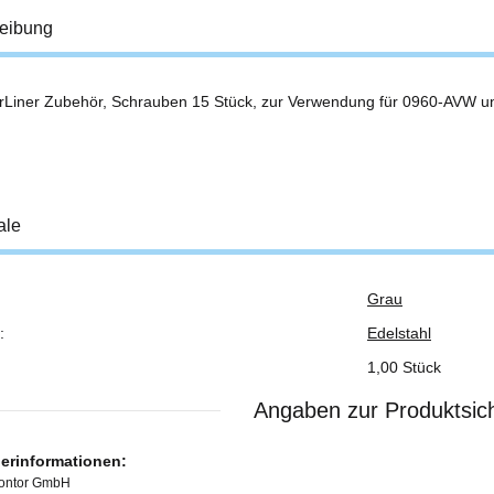
eibung
rLiner Zubehör, Schrauben 15 Stück, zur Verwendung für 0960-AVW 
ale
Grau
ukteigenschaft
:
Edelstahl
1,00 Stück
Angaben zur Produktsich
lerinformationen:
Kontor GmbH