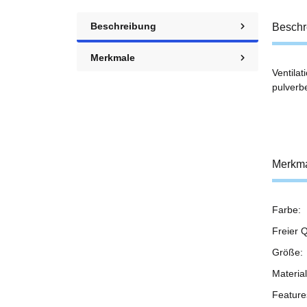
Beschreibung
Beschr
Merkmale
Ventila
pulverbe
Merkm
Farbe:
Prod
Wert
Freier Q
Größe:
Material
Feature