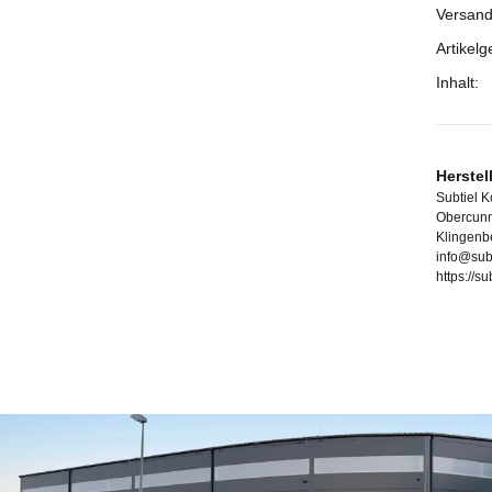
Versand
Artikelg
Inhalt:
Herstel
Subtiel 
Obercunn
Klingenb
info@sub
https://s