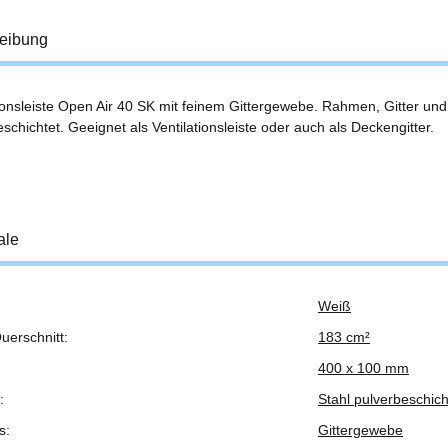
eibung
tionsleiste Open Air 40 SK mit feinem Gittergewebe. Rahmen, Gitter u
schichtet. Geeignet als Ventilationsleiste oder auch als Deckengitter.
ale
Weiß
ukteigenschaft
uerschnitt:
183 cm²
400 x 100 mm
:
Stahl pulverbeschich
s:
Gittergewebe