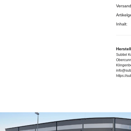
Versand
Artikelg
Inhalt:
Herstel
Subtiel 
Obercunn
Klingenb
info@sub
https://s