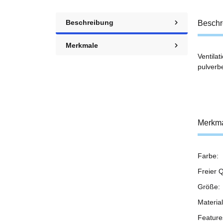
Beschreibung
Beschr
Merkmale
Ventila
pulverbe
Merkm
Farbe:
Prod
Wert
Freier Q
Größe:
Material
Feature