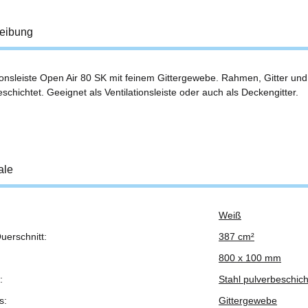
eibung
tionsleiste Open Air 80 SK mit feinem Gittergewebe. Rahmen, Gitter u
schichtet. Geeignet als Ventilationsleiste oder auch als Deckengitter.
ale
Weiß
ukteigenschaft
uerschnitt:
387 cm²
800 x 100 mm
:
Stahl pulverbeschich
s:
Gittergewebe