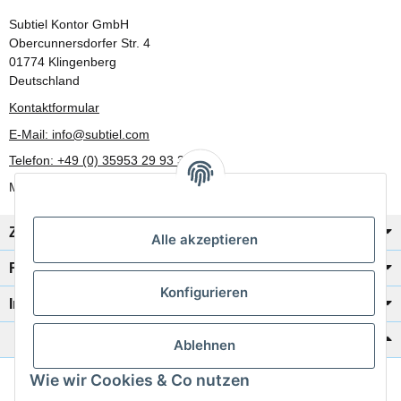
Subtiel Kontor GmbH
Obercunnersdorfer Str. 4
01774 Klingenberg
Deutschland
Kontaktformular
E-Mail: info@subtiel.com
Telefon: +49 (0) 35953 29 93 30
Mo-Fr: 8:00 Uhr - 17:00 Uhr
Zahlung/Versand
Alle akzeptieren
Rechtliches
Konfigurieren
Informationen
Katalog zur Hand?
Ablehnen
Wie wir Cookies & Co nutzen
Zur Schnellbestellung