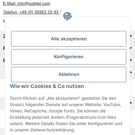
E-Mail: info@subtiel.com
Telefon: +49 (0) 35953 29 93 30
Mo-Fr: 8:00 Uhr - 17:00 Uhr
Zahlung/Versand
Alle akzeptieren
Rechtliches
Konfigurieren
Informationen
Katalog zur Hand?
Ablehnen
Wie wir Cookies & Co nutzen
Zur Schnellbestellung
Durch Klicken auf „Alle akzeptieren“ gestatten Sie den
Noch kein Katalog?
Einsatz folgender Dienste auf unserer Website: YouTube,
Vimeo, ReCaptcha, Google Fonts. Sie können die
Einstellung jederzeit ändern (Fingerabdruck-Icon links
Preisliste anschauen
unten). Weitere Details finden Sie unter
Konfigurieren
und
in unserer
Datenschutzerklärung
.
© 2026 subtiel-shop.de