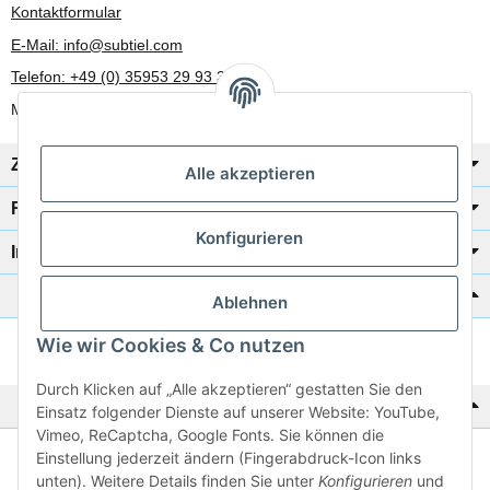
Kontaktformular
E-Mail: info@subtiel.com
Telefon: +49 (0) 35953 29 93 30
Mo-Fr: 8:00 Uhr - 17:00 Uhr
Zahlung/Versand
Alle akzeptieren
Rechtliches
Konfigurieren
Informationen
Katalog zur Hand?
Ablehnen
Wie wir Cookies & Co nutzen
Zur Schnellbestellung
Durch Klicken auf „Alle akzeptieren“ gestatten Sie den
Noch kein Katalog?
Einsatz folgender Dienste auf unserer Website: YouTube,
Vimeo, ReCaptcha, Google Fonts. Sie können die
Einstellung jederzeit ändern (Fingerabdruck-Icon links
Preisliste anschauen
unten). Weitere Details finden Sie unter
Konfigurieren
und