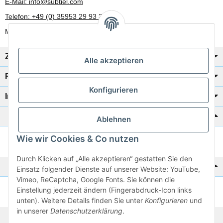
E-Mail: info@subtiel.com
Telefon: +49 (0) 35953 29 93 30
Mo-Fr: 8:00 Uhr - 17:00 Uhr
Zahlung/Versand
Alle akzeptieren
Rechtliches
Konfigurieren
Informationen
Katalog zur Hand?
Ablehnen
Wie wir Cookies & Co nutzen
Zur Schnellbestellung
Durch Klicken auf „Alle akzeptieren“ gestatten Sie den
Noch kein Katalog?
Einsatz folgender Dienste auf unserer Website: YouTube,
Vimeo, ReCaptcha, Google Fonts. Sie können die
Einstellung jederzeit ändern (Fingerabdruck-Icon links
Preisliste anschauen
unten). Weitere Details finden Sie unter
Konfigurieren
und
in unserer
Datenschutzerklärung
.
© 2026 subtiel-shop.de