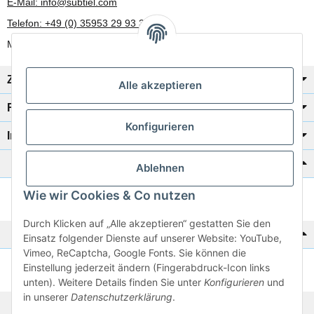
E-Mail: info@subtiel.com
Telefon: +49 (0) 35953 29 93 30
Mo-Fr: 8:00 Uhr - 17:00 Uhr
Zahlung/Versand
Alle akzeptieren
Rechtliches
Konfigurieren
Informationen
Katalog zur Hand?
Ablehnen
Wie wir Cookies & Co nutzen
Zur Schnellbestellung
Durch Klicken auf „Alle akzeptieren“ gestatten Sie den
Noch kein Katalog?
Einsatz folgender Dienste auf unserer Website: YouTube,
Vimeo, ReCaptcha, Google Fonts. Sie können die
Einstellung jederzeit ändern (Fingerabdruck-Icon links
Preisliste anschauen
unten). Weitere Details finden Sie unter
Konfigurieren
und
in unserer
Datenschutzerklärung
.
© 2026 subtiel-shop.de