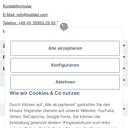
Kontaktformular
E-Mail: info@subtiel.com
Telefon: +49 (0) 35953 29 93 30
Mo-Fr: 8:00 Uhr - 17:00 Uhr
Zahlung/Versand
Alle akzeptieren
Rechtliches
Konfigurieren
Informationen
Katalog zur Hand?
Ablehnen
Wie wir Cookies & Co nutzen
Zur Schnellbestellung
Durch Klicken auf „Alle akzeptieren“ gestatten Sie den
Noch kein Katalog?
Einsatz folgender Dienste auf unserer Website: YouTube,
Vimeo, ReCaptcha, Google Fonts. Sie können die
Einstellung jederzeit ändern (Fingerabdruck-Icon links
Preisliste anschauen