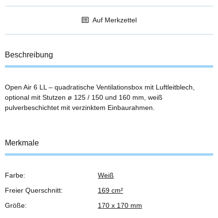
Auf Merkzettel
Beschreibung
Open Air 6 LL – quadratische Ventilationsbox mit Luftleitblech,
optional mit Stutzen ø 125 / 150 und 160 mm, weiß
pulverbeschichtet mit verzinktem Einbaurahmen.
Merkmale
Farbe:
Weiß
Produkteigenschaft
Wert
Freier Querschnitt:
169 cm²
Größe:
170 x 170 mm