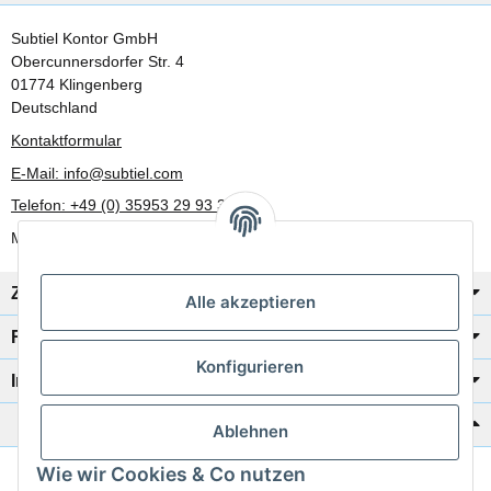
Subtiel Kontor GmbH
Obercunnersdorfer Str. 4
01774 Klingenberg
Deutschland
Kontaktformular
E-Mail: info@subtiel.com
Telefon: +49 (0) 35953 29 93 30
Mo-Fr: 8:00 Uhr - 17:00 Uhr
Zahlung/Versand
Alle akzeptieren
Rechtliches
Konfigurieren
Informationen
Katalog zur Hand?
Ablehnen
Wie wir Cookies & Co nutzen
Zur Schnellbestellung