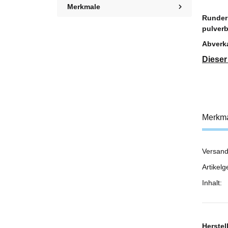
Merkmale
Runder 
pulver
Abverka
Dieser
Merkm
Versand
Prod
Wert
Artikelg
Inhalt:
Herstel