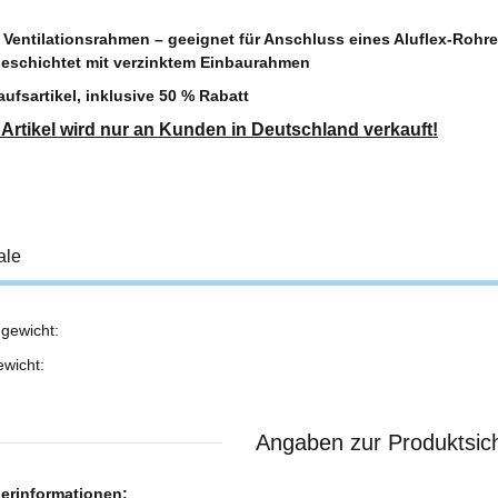
Ventilationsrahmen – geeignet für Anschluss eines Aluflex-Rohr
beschichtet mit verzinktem Einbaurahmen
ufsartikel, inklusive 50 % Rabatt
 Artikel wird nur an Kunden in Deutschland verkauft!
ale
gewicht:
ukteigenschaft
ewicht:
Angaben zur Produktsich
lerinformationen: