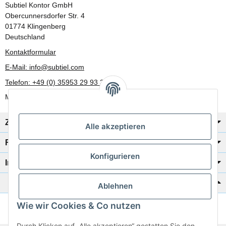
Subtiel Kontor GmbH
Obercunnersdorfer Str. 4
01774 Klingenberg
Deutschland
Kontaktformular
E-Mail: info@subtiel.com
Telefon: +49 (0) 35953 29 93 30
Mo-Fr: 8:00 Uhr - 17:00 Uhr
Zahlung/Versand
Alle akzeptieren
Rechtliches
Konfigurieren
Informationen
Katalog zur Hand?
Ablehnen
Wie wir Cookies & Co nutzen
Zur Schnellbestellung
Durch Klicken auf „Alle akzeptieren“ gestatten Sie den