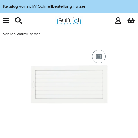
Katalog vor sich?
Schnellbestellung nutzen!
Ventlab Warmluftgitter