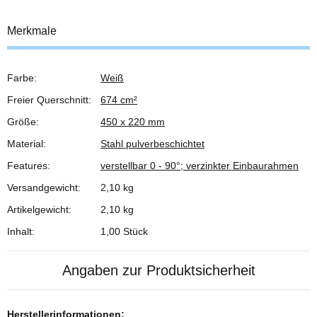
Merkmale
Farbe:
Weiß
Produkteigenschaft
Wert
Freier Querschnitt:
674 cm²
Größe:
450 x 220 mm
Material:
Stahl pulverbeschichtet
Features:
verstellbar 0 - 90°; verzinkter Einbaurahmen
Versandgewicht:
2,10 kg
Artikelgewicht:
2,10
kg
Inhalt:
1,00 Stück
Angaben zur Produktsicherheit
Herstellerinformationen: