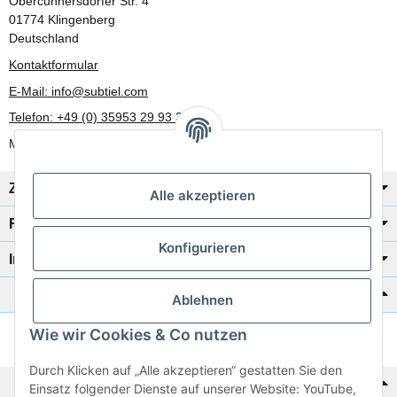
Obercunnersdorfer Str. 4
01774 Klingenberg
Deutschland
Kontaktformular
E-Mail: info@subtiel.com
Telefon: +49 (0) 35953 29 93 30
Mo-Fr: 8:00 Uhr - 17:00 Uhr
Zahlung/Versand
Alle akzeptieren
Rechtliches
Konfigurieren
Informationen
Katalog zur Hand?
Ablehnen
Wie wir Cookies & Co nutzen
Zur Schnellbestellung
Durch Klicken auf „Alle akzeptieren“ gestatten Sie den
Noch kein Katalog?
Einsatz folgender Dienste auf unserer Website: YouTube,