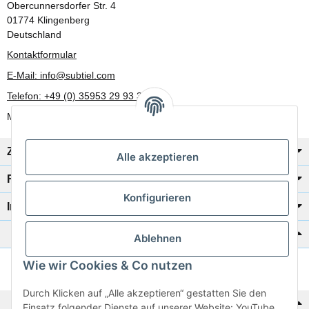
Obercunnersdorfer Str. 4
01774 Klingenberg
Deutschland
Kontaktformular
E-Mail: info@subtiel.com
Telefon: +49 (0) 35953 29 93 30
Mo-Fr: 8:00 Uhr - 17:00 Uhr
Zahlung/Versand
Alle akzeptieren
Rechtliches
Konfigurieren
Informationen
Katalog zur Hand?
Ablehnen
Wie wir Cookies & Co nutzen
Zur Schnellbestellung
Durch Klicken auf „Alle akzeptieren“ gestatten Sie den
Noch kein Katalog?
Einsatz folgender Dienste auf unserer Website: YouTube,