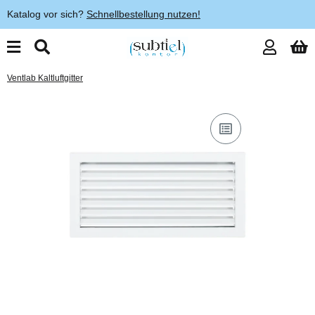
Katalog vor sich?
Schnellbestellung nutzen!
Ventlab Kaltluftgitter