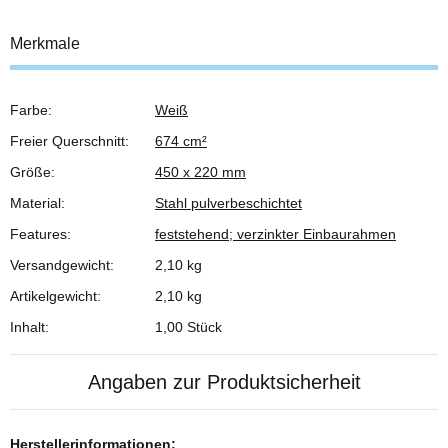
Merkmale
Farbe:
Weiß
Produkteigenschaft
Wert
Freier Querschnitt:
674 cm²
Größe:
450 x 220 mm
Material:
Stahl pulverbeschichtet
Features:
feststehend; verzinkter Einbaurahmen
Versandgewicht:
2,10 kg
Artikelgewicht:
2,10
kg
Inhalt:
1,00 Stück
Angaben zur Produktsicherheit
Herstellerinformationen: