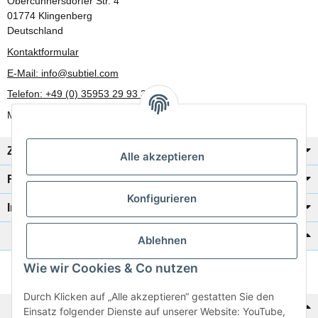
Obercunnersdorfer Str. 4
01774 Klingenberg
Deutschland
Kontaktformular
E-Mail: info@subtiel.com
Telefon: +49 (0) 35953 29 93 30
Mo-Fr: 8:00 Uhr - 17:00 Uhr
Zahlung/Versand
Alle akzeptieren
Rechtliches
Konfigurieren
Informationen
Katalog zur Hand?
Ablehnen
Wie wir Cookies & Co nutzen
Zur Schnellbestellung
Durch Klicken auf „Alle akzeptieren“ gestatten Sie den
Noch kein Katalog?
Einsatz folgender Dienste auf unserer Website: YouTube,