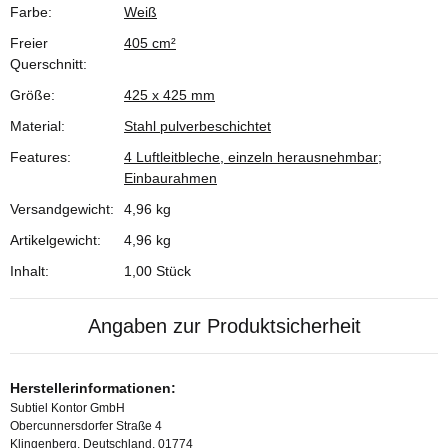
Farbe:
Weiß
Produkteigenschaft
Wert
Freier
405 cm²
Querschnitt:
Größe:
425 x 425 mm
Material:
Stahl pulverbeschichtet
Features:
4 Luftleitbleche, einzeln herausnehmbar;
Einbaurahmen
Versandgewicht:
4,96 kg
Artikelgewicht:
4,96
kg
Inhalt:
1,00 Stück
Angaben zur Produktsicherheit
Herstellerinformationen:
Subtiel Kontor GmbH
Obercunnersdorfer Straße 4
Klingenberg, Deutschland, 01774