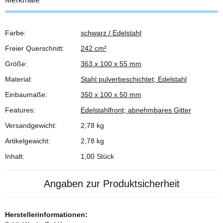
Farbe:
schwarz / Edelstahl
Produkteigenschaft
Wert
Freier Querschnitt:
242 cm²
Größe:
363 x 100 x 55 mm
Material:
Stahl pulverbeschichtet; Edelstahl
Einbaumaße:
350 x 100 x 50 mm
Features:
Edelstahlfront; abnehmbares Gitter
Versandgewicht:
2,78 kg
Artikelgewicht:
2,78
kg
Inhalt:
1,00 Stück
Angaben zur Produktsicherheit
Herstellerinformationen: