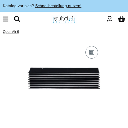
Katalog vor sich?
Schnellbestellung nutzen!
Open Air 9