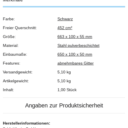
Farbe:
Schwarz
Produkteigenschaft
Wert
Freier Querschnitt:
452 cm²
Größe:
663 x 100 x 55 mm
Material:
Stahl pulverbeschichtet
Einbaumaße:
650 x 100 x 50 mm
Features:
abnehmbares Gitter
Versandgewicht:
5,10 kg
Artikelgewicht:
5,10
kg
Inhalt:
1,00 Stück
Angaben zur Produktsicherheit
Herstellerinformationen: