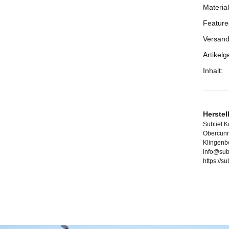
Material
Feature
Versand
Artikelg
Inhalt:
Herstel
Subtiel 
Obercunn
Klingenb
info@sub
https://s