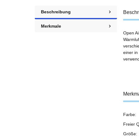
Beschreibung
Beschr
Merkmale
Open Ai
Warmluft
verschi
einer in
verwend
Merkm
Farbe:
Prod
Wert
Freier Q
Größe: