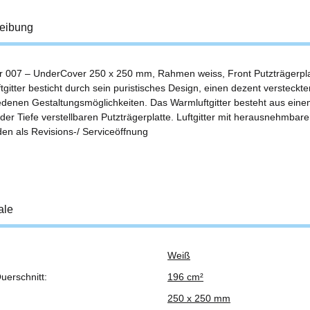
eibung
r 007 – UnderCover 250 x 250 mm, Rahmen weiss, Front Putzträgerpla
gitter besticht durch sein puristisches Design, einen dezent versteckten
edenen Gestaltungsmöglichkeiten. Das Warmluftgitter besteht aus ei
 der Tiefe verstellbaren Putzträgerplatte. Luftgitter mit herausnehmbar
en als Revisions-/ Serviceöffnung
ale
Weiß
ukteigenschaft
uerschnitt:
196 cm²
250 x 250 mm