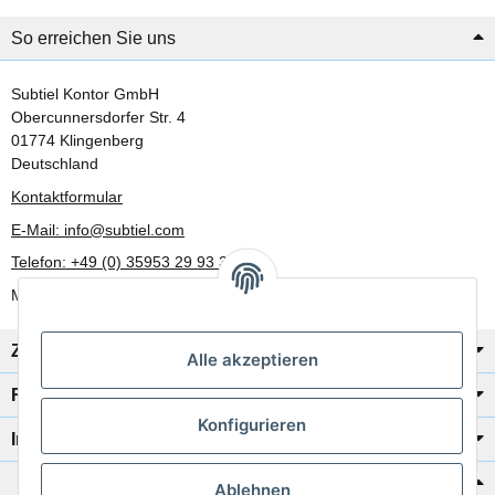
So erreichen Sie uns
Subtiel Kontor GmbH
Obercunnersdorfer Str. 4
01774 Klingenberg
Deutschland
Kontaktformular
E-Mail: info@subtiel.com
Telefon: +49 (0) 35953 29 93 30
Mo-Fr: 8:00 Uhr - 17:00 Uhr
Zahlung/Versand
Alle akzeptieren
Rechtliches
Konfigurieren
Informationen
Katalog zur Hand?
Ablehnen