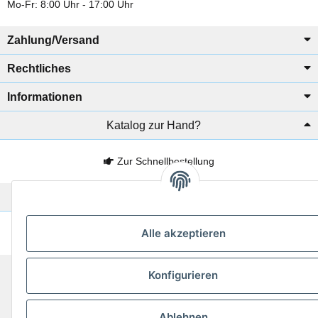
Mo-Fr: 8:00 Uhr - 17:00 Uhr
Zahlung/Versand
Rechtliches
Informationen
Katalog zur Hand?
Zur Schnellbestellung
Noch kein Katalog?
Alle akzeptieren
Preisliste anschauen
© 2026 subtiel-shop.de
Konfigurieren
* Alle Preise inkl. gesetzlicher USt.
Powered by
JTL-Shop
Ablehnen