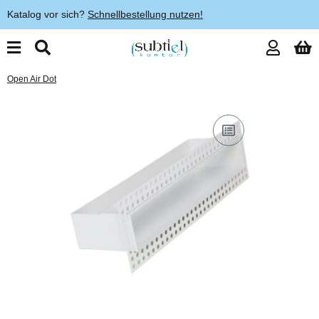
Katalog vor sich?
Schnellbestellung nutzen!
Open Air Dot