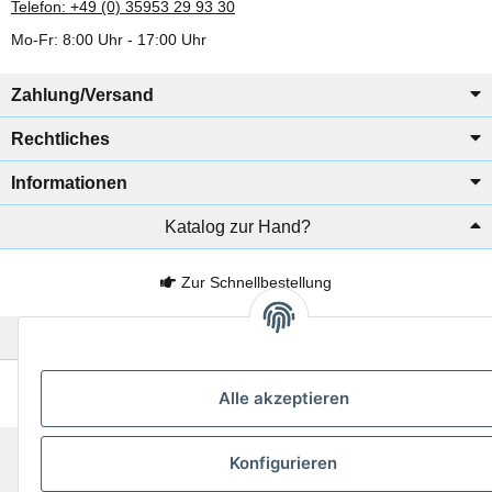
Telefon: +49 (0) 35953 29 93 30
Mo-Fr: 8:00 Uhr - 17:00 Uhr
Zahlung/Versand
Rechtliches
Informationen
Katalog zur Hand?
Zur Schnellbestellung
Noch kein Katalog?
Preisliste anschauen
Alle akzeptieren
© 2026 subtiel-shop.de
Konfigurieren
* Alle Preise inkl. gesetzlicher USt.