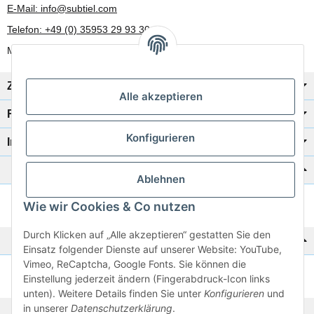
E-Mail: info@subtiel.com
Telefon: +49 (0) 35953 29 93 30
Mo-Fr: 8:00 Uhr - 17:00 Uhr
Zahlung/Versand
Alle akzeptieren
Rechtliches
Konfigurieren
Informationen
Katalog zur Hand?
Ablehnen
Wie wir Cookies & Co nutzen
Zur Schnellbestellung
Durch Klicken auf „Alle akzeptieren“ gestatten Sie den
Noch kein Katalog?
Einsatz folgender Dienste auf unserer Website: YouTube,
Vimeo, ReCaptcha, Google Fonts. Sie können die
Preisliste anschauen
Einstellung jederzeit ändern (Fingerabdruck-Icon links
unten). Weitere Details finden Sie unter
Konfigurieren
und
in unserer
Datenschutzerklärung
.
© 2026 subtiel-shop.de