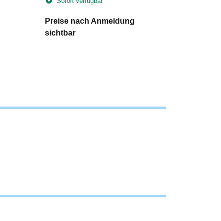
Sofort verfügbar
Sofort v
Preise nach Anmeldung
Preise n
sichtbar
sichtbar