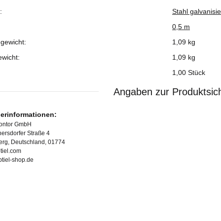
:
Stahl galvanisie
0,5 m
gewicht:
1,09 kg
ewicht:
1,09
kg
1,00 Stück
Angaben zur Produktsich
lerinformationen:
Kontor GmbH
ersdorfer Straße 4
erg, Deutschland, 01774
tiel.com
ubtiel-shop.de