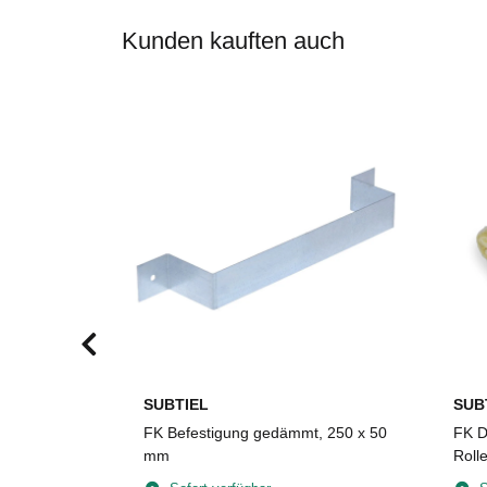
Kunden kauften auch
SUBTIEL
SUB
um,
FK Befestigung gedämmt, 250 x 50
FK D
30 x 4 mm,
mm
Roll