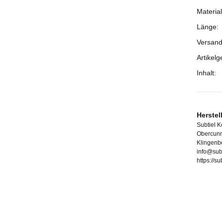
Material
Länge:
Versand
Artikelg
Inhalt:
Herstel
Subtiel 
Obercunn
Klingenb
info@sub
https://s