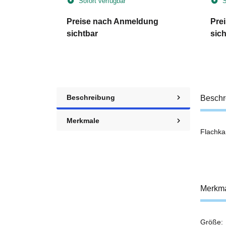
Sofort verfügbar
S
dung
Preise nach Anmeldung
Pre
sichtbar
sich
Beschreibung
Beschr
Merkmale
Flachka
Merkm
Größe:
Prod
Wert