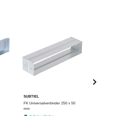
SUBTIEL
SUBTIEL
FK Universalverbinder 250 x 50
FLEX-foam 
mm
Plattengrö
selbstkleb