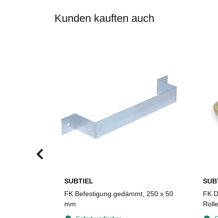
Kunden kauften auch
SUBTIEL
SUB
um,
FK Befestigung gedämmt, 250 x 50
FK D
30 x 4 mm,
mm
Roll