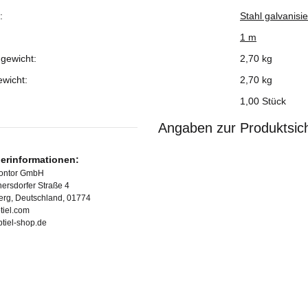
:
Stahl galvanisie
1 m
gewicht:
2,70 kg
ewicht:
2,70
kg
1,00 Stück
Angaben zur Produktsich
lerinformationen:
Kontor GmbH
ersdorfer Straße 4
erg, Deutschland, 01774
tiel.com
ubtiel-shop.de