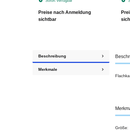
Sofort verfügbar
S
dung
Preise nach Anmeldung
Pre
sichtbar
sich
Beschreibung
Beschr
Merkmale
Flachka
Merkm
Größe:
Prod
Wert