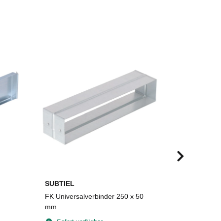
SUBTIEL
SUBTIEL
FK Universalverbinder 250 x 50
FLEX-foam 
mm
Plattengrö
selbstkleb