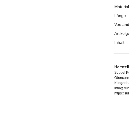
Material
Länge:
Versand
Artikelg
Inhalt:
Herstel
Subtiel 
Obercunn
Klingenb
info@sub
https://s