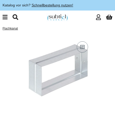
Katalog vor sich?
Schnellbestellung nutzen!
Flachkanal