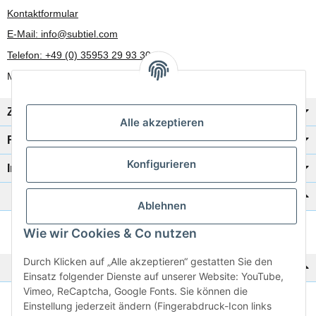
Kontaktformular
E-Mail: info@subtiel.com
Telefon: +49 (0) 35953 29 93 30
Mo-Fr: 8:00 Uhr - 17:00 Uhr
Zahlung/Versand
Alle akzeptieren
Rechtliches
Konfigurieren
Informationen
Katalog zur Hand?
Ablehnen
Wie wir Cookies & Co nutzen
Zur Schnellbestellung
Durch Klicken auf „Alle akzeptieren“ gestatten Sie den
Noch kein Katalog?
Einsatz folgender Dienste auf unserer Website: YouTube,
Vimeo, ReCaptcha, Google Fonts. Sie können die
Preisliste anschauen
Einstellung jederzeit ändern (Fingerabdruck-Icon links