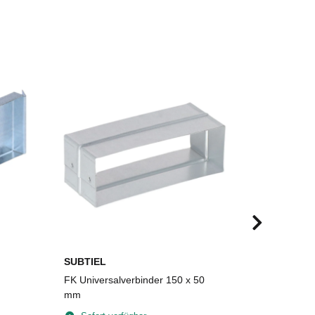
SUBTIEL
SUBTIEL
FK Universalverbinder 150 x 50
FLEX-foam 
mm
Plattengrö
selbstkleb