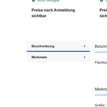
Sofort verfügbar
S
dung
Preise nach Anmeldung
Pre
sichtbar
sich
Beschreibung
Beschr
Merkmale
Flachka
Merkm
Größe:
Prod
Wert