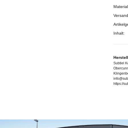
Material
Versand
Artikelg
Inhalt:
Herstel
Subtiel 
Obercunn
Klingenb
info@sub
https://s