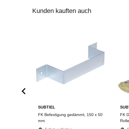
Kunden kauften auch
SUBTIEL
SUB
um,
FK Befestigung gedämmt, 150 x 50
FK D
30 x 4 mm,
mm
Roll