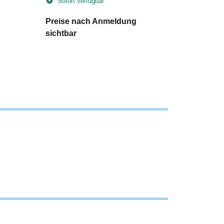
Sofort verfügbar
Sofort v
Preise nach Anmeldung
Preise n
sichtbar
sichtbar