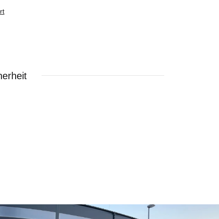
rt
erheit