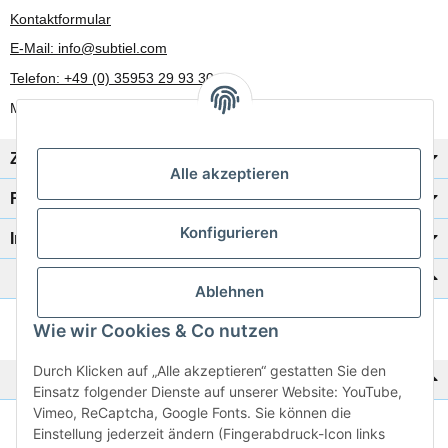
Kontaktformular
E-Mail: info@subtiel.com
Telefon: +49 (0) 35953 29 93 30
Mo-Fr: 8:00 Uhr - 17:00 Uhr
Zahlung/Versand
Alle akzeptieren
Rechtliches
Konfigurieren
Informationen
Katalog zur Hand?
Ablehnen
Wie wir Cookies & Co nutzen
Zur Schnellbestellung
Durch Klicken auf „Alle akzeptieren“ gestatten Sie den
Noch kein Katalog?
Einsatz folgender Dienste auf unserer Website: YouTube,
Vimeo, ReCaptcha, Google Fonts. Sie können die
Preisliste anschauen
Einstellung jederzeit ändern (Fingerabdruck-Icon links